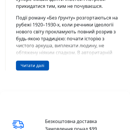
прикидатися тим, ким не почуваєшся.
Події роману «Без ґрунту» розгортаються на
рубежі 1920–1930-х, коли речники ідеології
нового світу прокламують повний розрив з
будь-якою традицією: почати історію з
чистого аркуша, виплекати людину, не
обтяжену ніяким спадком. В авторитарній
державі вождь має стати єдиним об’єктом
Читати далі
поклоніння.
Харківський культуролог Ростислав
Михайлович приїздить до рідного міста
Дніпро, щоб вирішити долю споруди
вчителя – Варязької церкви.
Домонтович змальовує атмосферу
тотального державного страху, вдягання
Безкоштовна доставка
масок, що часом приростають до облич, та
Замовлення понад $99