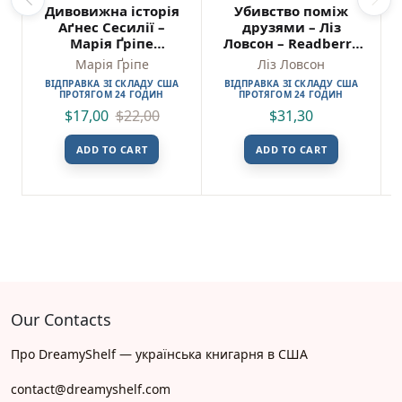
Дивовижна історія
Убивство поміж
Аґнес Сесилії –
друзями – Ліз
Марія Ґріпе
Ловсон – Readberry
(Пошкоджена)
(ПОШКОДЖЕНА)
Марія Ґріпе
Ліз Ловсон
ВІДПРАВКА ЗІ СКЛАДУ США
ВІДПРАВКА ЗІ СКЛАДУ США
ПРОТЯГОМ 24 ГОДИН
ПРОТЯГОМ 24 ГОДИН
$
17,00
$
22,00
$
31,30
ADD TO CART
ADD TO CART
Our Contacts
Про DreamyShelf — українська книгарня в США
contact@dreamyshelf.com