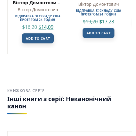
Віктор Домонтович –
Віктор Домонтович
Віхола
Віктор Домонтович
ВІДПРАВКА ЗІ СКЛАДУ США
ПРОТЯГОМ 24 ГОДИН
ВІДПРАВКА ЗІ СКЛАДУ США
ПРОТЯГОМ 24 ГОДИН
$
19,20
$
17,28
$
16,20
$
14,09
ADD TO CART
ADD TO CART
КНИЖКОВА СЕРІЯ
Інші книги з серії: Неканонічний
канон