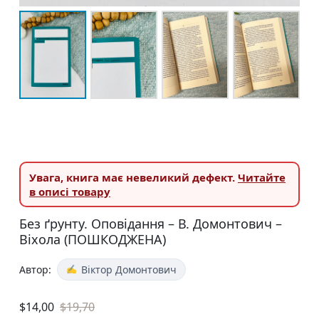
Увага,
книга має невеликий дефект.
Читайте
в описі товару
Без ґрунту. Оповідання – В. Домонтович –
Віхола (ПОШКОДЖЕНА)
Автор:
Віктор Домонтович
$
14,00
$
19,70