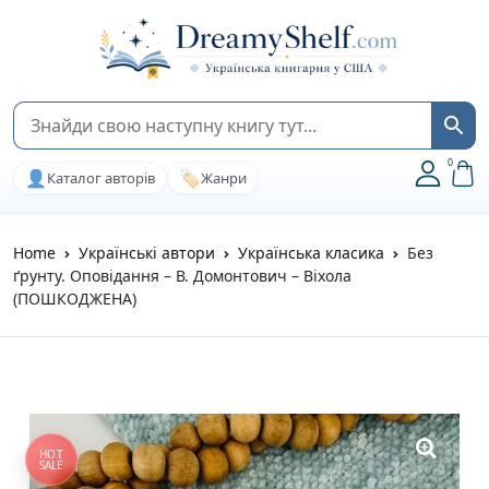
0
👤
🏷️
Каталог авторів
Жанри
Home
Українські автори
Українська класика
Без
ґрунту. Оповідання – В. Домонтович – Віхола
(ПОШКОДЖЕНА)
HOT
SALE