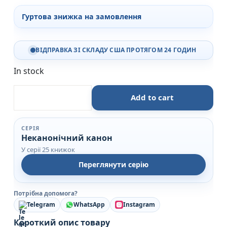
Гуртова знижка на замовлення
ВІДПРАВКА ЗІ СКЛАДУ США ПРОТЯГОМ 24 ГОДИН
In stock
Без ґрунту. Оповідання - В. Домонтович - Віхола 
Add to cart
СЕРІЯ
Неканонічний канон
У серії 25 книжок
Переглянути серію
Потрібна допомога?
Telegram
WhatsApp
Instagram
Короткий опис товару