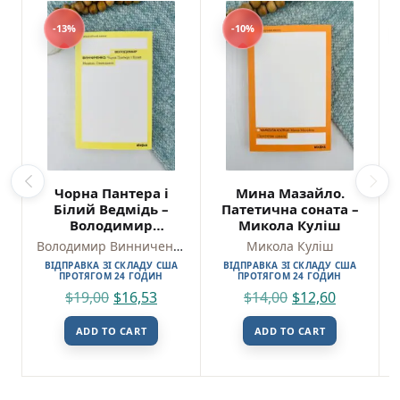
-13%
-10%
Чорна Пантера і
Мина Мазайло.
Білий Ведмідь –
Патетична соната –
Володимир
Микола Куліш
Винниченко – Віхола
Володимир Винниченко
Микола Куліш
ВІДПРАВКА ЗІ СКЛАДУ США
ВІДПРАВКА ЗІ СКЛАДУ США
ПРОТЯГОМ 24 ГОДИН
ПРОТЯГОМ 24 ГОДИН
$
19,00
$
16,53
$
14,00
$
12,60
ADD TO CART
ADD TO CART