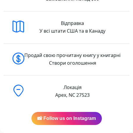
інтелектуальної втечі від страшної
реальності.
Про серію «Неканонічний канон»
Відправка
У всі штати США та в Канаду
Міркуючи про канон української літератури,
в пам’яті спливають лише кілька прізвищ зі
шкільної програми — Шевченко, Франко,
Нечуй-Левицький. Хоча насправді цей
Продай свою прочитану книгу у книгарні
перелік значно більший та
Створи оголошення
різноманітніший.
Перед вами серія «Неканонічний канон», за
допомогою якої ми хочемо поговорити про
Локація
всіх тих, кого ми не знали, чиї тексти ми
Apex, NC 27523
читали, не розуміючи контексту тогочасної
реальності. Перед вами серія, покликана
перевідкрити знайомих незнайомців. У ній
📸 Follow us on Instagram
ви знайдете цілий спектр українських
авторів та їхніх творів — від Підмогильного і