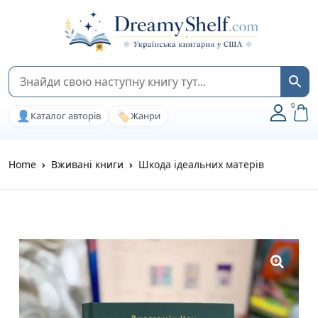
0
👤
🏷️
Каталог авторів
Жанри
Home
Вживані книги
Шкода ідеальних матерів