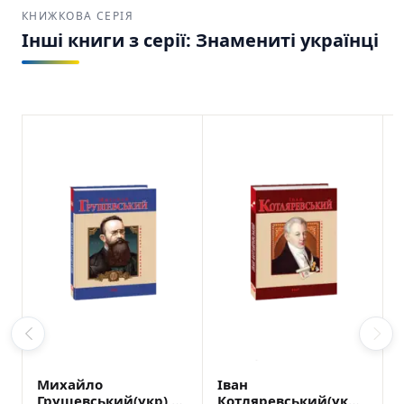
КНИЖКОВА СЕРІЯ
Інші книги з серії: Знамениті українцi
Михайло
Іван
Грушевський(укр) –
Котляревський(укр)