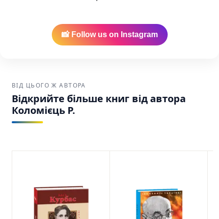
читачам, яким близькі теми цієї книги і які
шукають українське видання для
змістовного читання.
📸 Follow us on Instagram
Купити у США та Канаді
Найкраща ціна:
Ми забезпечуємо
найнижчу вартість на українські книги в
ВІД ЦЬОГО Ж АВТОРА
Америці.
Відкрийте більше книг від автора
Зручна доставка:
Ваше замовлення буде
Коломієць Р.
надійно упаковане та відправлене через
USPS, UPS або FedEx по США та Канаді.
Валер’ян Підмогильний Коломієць Р. Фоліо
SKU: 9789660395527 (978-966-03-9552-7)