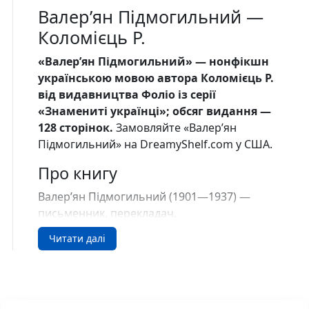
Валер’ян Підмогильний —
Коломієць Р.
«Валер’ян Підмогильний» — нонфікшн
українською мовою автора Коломієць Р.
від видавництва Фоліо із серії
«Знамениті українцi»; обсяг видання —
128 сторінок.
Замовляйте «Валер’ян
Підмогильний» на DreamyShelf.com у США.
Про книгу
Валер’ян Підмогильний (1901—1937) —
письменник, перекладач,
літературознавець, мовознавець,
Читати далі
організатор літературно-мистецького
процесу. У своїй творчості спирався на
психоаналітичні дослідження Зиґмунда
Фройда, сприяв входженню української