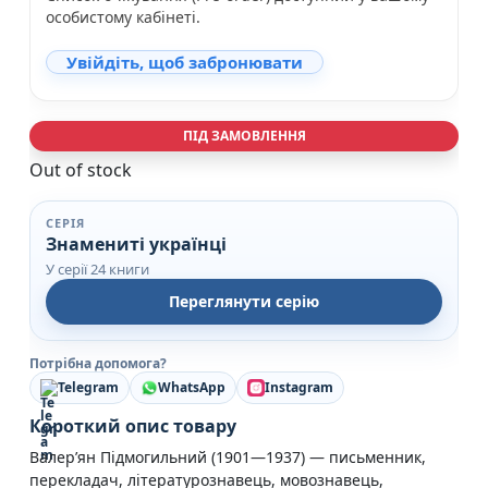
особистому кабінеті.
Увійдіть, щоб забронювати
ПІД ЗАМОВЛЕННЯ
Out of stock
СЕРІЯ
Знамениті українцi
У серії 24 книги
Переглянути серію
Потрібна допомога?
Telegram
WhatsApp
Instagram
Короткий опис товару
Валер’ян Підмогильний (1901—1937) — письменник,
перекладач, літературознавець, мовознавець,