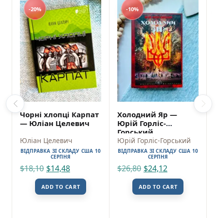
-20%
-10%
Чорні хлопці Карпат
Холодний Яр —
— Юліан Целевич
Юрій Горліс-
Горський
Юліан Целевич
Юрій Горліс-Горський
ВІДПРАВКА ЗІ СКЛАДУ США 10
ВІДПРАВКА ЗІ СКЛАДУ США 10
СЕРПНЯ
СЕРПНЯ
$
18,10
$
14,48
$
26,80
$
24,12
ADD TO CART
ADD TO CART