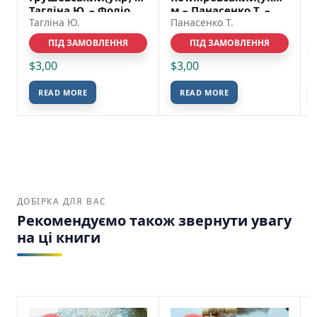
Таглiна Ю. – Фоліо
м – Панасенко Т. –
Таглiна Ю.
Фоліо
Панасенко Т.
ПІД ЗАМОВЛЕННЯ
ПІД ЗАМОВЛЕННЯ
$
3,00
$
3,00
READ MORE
READ MORE
ДОБІРКА ДЛЯ ВАС
Рекомендуємо також звернути увагу
на ці книги