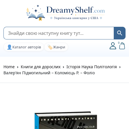
0
👤
🏷️
Каталог авторів
Жанри
Home
Книги для дорослих
Історія Наука Політологія
Валер’ян Підмогильний – Коломієць Р. – Фоліо