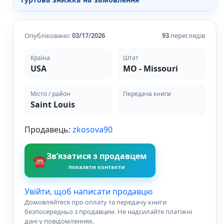
Різдвяно-зимові
На День Валентина
Книги для дорослих
Опубліковано:
03/17/2026
93
переглядів
Українська класика
Сучасна українська проза
Країна
Штат
Світова класика
USA
MO - Missouri
Проза
Поезія та драматургія
Місто / район
Передача книги
Романи
Saint Louis
Детективи
Фантастика та фентезі
Продавець:
zkosova90
Жахи та трилери
Саморозвиток, мотивація, філософія
Бізнес Менеджмент Фінанси
Зв’язатися з продавцем
☎
Історія Наука Політологія
показати контакти
Батьківство та виховання
Книги про Україну
Увійти, щоб написати продавцю
Біографічні твори
Домовляйтеся про оплату та передачу книги
Біблії
безпосередньо з продавцем. Не надсилайте платіжні
Духовна література
дані у повідомленнях.