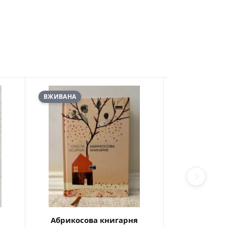
ВЖИВАНА
ВЖИВАНА
Абрикосова книгарня
Анатоми