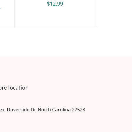
$
12,99
$
А
ore location
ex, Doverside Dr, North Carolina 27523