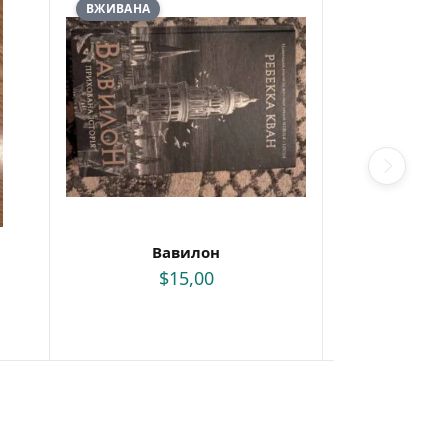
ВЖИВАНА
ВЖИВАНА
Вавилон
Велик
$
15,00
$