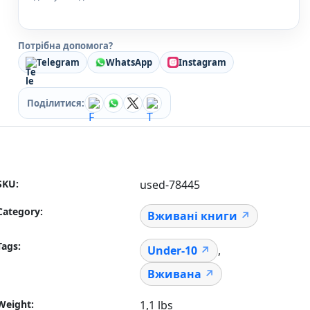
Кулінарія
Ігри для дорослих
Зарубіжні письменники
Потрібна допомога?
Різдвяні / Зимові
Telegram
WhatsApp
Instagram
Книги для дітей
Картонні книги для найменших
Віммельбухи
Поділитися:
Казки Вірші Оповідання
Книги з наліпками
Вчимося читати
Прописи для дітей
Багаторазові прописи / Книги на липучках
SKU:
used-78445
Книги для першого читання
Самостійне читання (6+)
Category:
Вживані книги
Книги для читання 10+
Розмальовки та Аплікації
Tags:
Under-10
,
Енциклопедії
Навчальні книги
Вживана
Розвивальні та пізнавальні книги
Книги про Україну
Weight
1,1 lbs