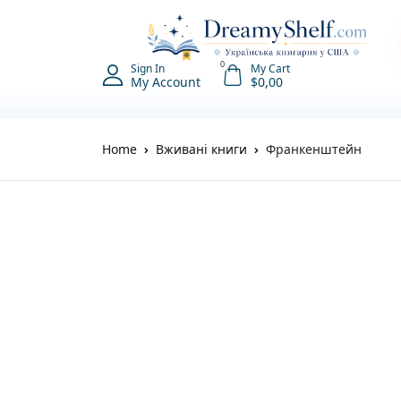
0
Sign In
My Cart
My Account
$
0,00
Home
Вживані книги
Франкенштейн