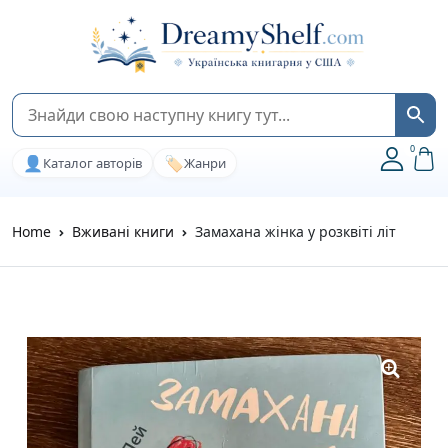
0
👤
🏷️
Каталог авторів
Жанри
Home
Вживані книги
Замахана жінка у розквіті літ